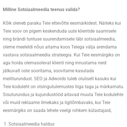
Milline Sotsiaalmeedia teenus valida?
Kõik oleneb paraku Teie ettevõtte eesmärkidest. Näiteks kui
Teie soov on pigem keskenduda uute klientide saamisele
ning brändi tuntuse suurendamisele läbi sotsiaalmeedia,
oleme meeleldi nõus aitama koos Teiega välja arendama
vastava sotsiaalmeedia strateegia. Kui Teie eesmärgiks on
aga hoida olemasolevat klienti ning innustama neid
jätkuvalt oste sooritama, soovitame kasutada
meiliturundust. SEO ja Adwords tuleb oluliselt kasuks kui
Teie koduleht on otsingutulemustes liiga taga ja märkamatu.
Sisuturundus ja kujundustööd aitavad muuta Teie kodulehte
või muid reklaame ilmekaks ja ligitõmbavaks, kui Teie
eesmärgiks on saada lehele veelgi rohkem külastajaid,
Sotsiaalmeedia haldus