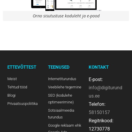
Orno sisutustuse koduleht ja e-pood
ETTEVÕTTEST
TEENUSED
KONTAKT
Meist
Internetiturundus
E-post:
Tehtud tööd
Veebilehe tegemine
info@digiturund
Blogi
SEO (kodulehe
us.ee
optimeerimine)
Privaatsuspoliitika
Telefon:
Sotsiaalmeedia
58150157
turundus
Regitrikood:
Google reklaam ehk
12730778