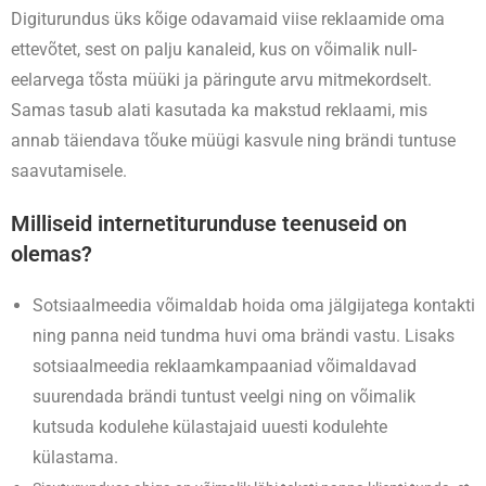
Digiturundus üks kõige odavamaid viise reklaamide oma
ettevõtet, sest on palju kanaleid, kus on võimalik null-
eelarvega tõsta müüki ja päringute arvu mitmekordselt.
Samas tasub alati kasutada ka makstud reklaami, mis
annab täiendava tõuke müügi kasvule ning brändi tuntuse
saavutamisele.
Milliseid internetiturunduse teenuseid on
olemas?
Sotsiaalmeedia võimaldab hoida oma jälgijatega kontakti
ning panna neid tundma huvi oma brändi vastu. Lisaks
sotsiaalmeedia reklaamkampaaniad võimaldavad
suurendada brändi tuntust veelgi ning on võimalik
kutsuda kodulehe külastajaid uuesti kodulehte
külastama.