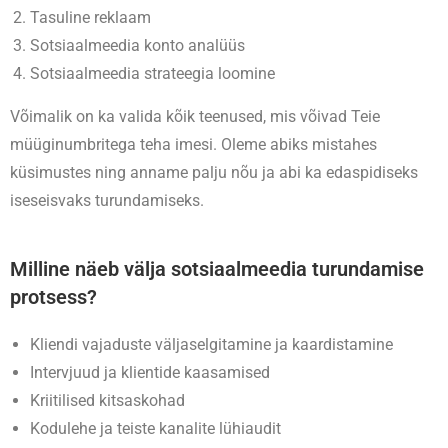
Tasuline reklaam
Sotsiaalmeedia konto analüüs
Sotsiaalmeedia strateegia loomine
Võimalik on ka valida kõik teenused, mis võivad Teie
müüginumbritega teha imesi. Oleme abiks mistahes
küsimustes ning anname palju nõu ja abi ka edaspidiseks
iseseisvaks turundamiseks.
Milline näeb välja sotsiaalmeedia turundamise
protsess?
Kliendi vajaduste väljaselgitamine ja kaardistamine
Intervjuud ja klientide kaasamised
Kriitilised kitsaskohad
Kodulehe ja teiste kanalite lühiaudit