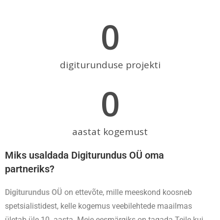
0
digiturunduse projekti
0
aastat kogemust
Miks usaldada Digiturundus OÜ oma
partneriks?
Digiturundus OÜ
on ettevõte, mille meeskond koosneb
spetsialistidest, kelle kogemus veebilehtede maailmas
ületab üle 10. aasta. Meie eesmärgiks on tagada Teile kui