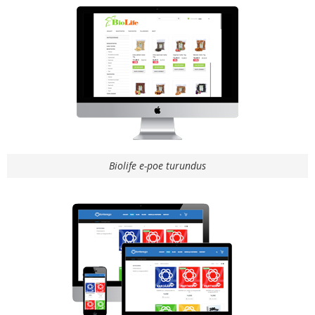
Biolife e-poe turundus