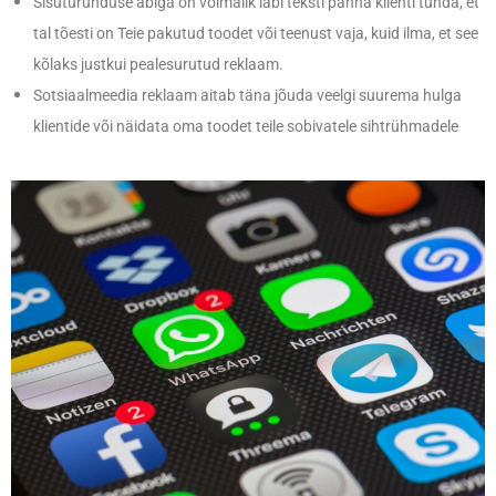
Sisuturunduse abiga on võimalik läbi teksti panna klienti tunda, et
tal tõesti on Teie pakutud toodet või teenust vaja, kuid ilma, et see
kõlaks justkui pealesurutud reklaam.
Sotsiaalmeedia reklaam aitab täna jõuda veelgi suurema hulga
klientide või näidata oma toodet teile sobivatele sihtrühmadele