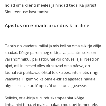
hoiad oma klienti meeles
ja
hindad teda
. Ka pärast
Sinu teenuse kasutamist.
Ajastus on e-mailiturundus kriitiline
Tähtis on vaadata, millal ja mis kell sa oma e-kirja välja
saadad. Kõige parem aeg e-kirja väljasaatmiseks on
varahommikul, pärastlõunal või õhtusel ajal. Need on
ajad, mil inimesed alles alustavad oma päeva, on
lõunal või puhkavad õhtul teleka ees, internetis ringi
vaadates. Pigem võiks oma e-kirjad ajastada nädala
algusesse ja kuu lõppu või uue kuu algusesse.
Selleks, et e-kirja turunduskampaaniat kõige
lihtsamini teha, ei maksa hakata muidugi kümnetele,