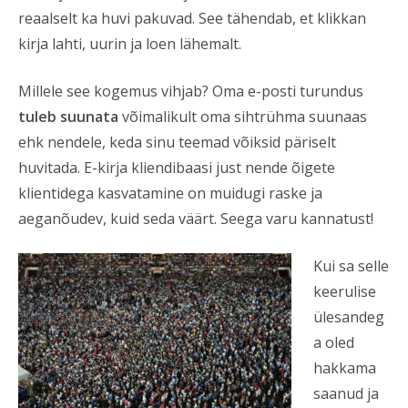
reaalselt ka huvi pakuvad. See tähendab, et klikkan
kirja lahti, uurin ja loen lähemalt.
Millele see kogemus vihjab? Oma e-posti turundus
tuleb suunata
võimalikult oma sihtrühma suunaas
ehk nendele, keda sinu teemad võiksid päriselt
huvitada. E-kirja kliendibaasi just nende õigete
klientidega kasvatamine on muidugi raske ja
aeganõudev, kuid seda väärt. Seega varu kannatust!
Kui sa selle
keerulise
ülesandeg
a oled
hakkama
saanud ja