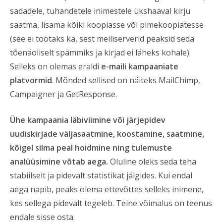
sadadele, tuhandetele inimestele ükshaaval kirju
saatma, lisama kõiki koopiasse või pimekoopiatesse
(see ei töötaks ka, sest meiliserverid peaksid seda
tõenäoliselt spämmiks ja kirjad ei läheks kohale).
Selleks on olemas eraldi
e-maili kampaaniate
platvormid
. Mõnded sellised on näiteks MailChimp,
Campaigner ja GetResponse.
Ühe kampaania läbiviimine või järjepidev
uudiskirjade väljasaatmine, koostamine, saatmine,
kõigel silma peal hoidmine ning tulemuste
analüüsimine võtab aega.
Oluline oleks seda teha
stabiilselt ja pidevalt statistikat jälgides. Kui endal
aega napib, peaks olema ettevõttes selleks inimene,
kes sellega pidevalt tegeleb. Teine võimalus on teenus
endale sisse osta.