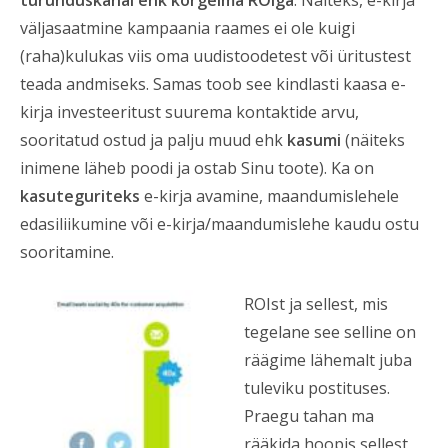
turunduskanal ehk kõrgeima ROIga
. Näiteks, e-kirja
väljasaatmine kampaania raames ei ole kuigi
(raha)kulukas viis oma uudistoodetest või üritustest
teada andmiseks. Samas toob see kindlasti kaasa e-
kirja investeeritust suurema kontaktide arvu,
sooritatud ostud ja palju muud ehk
kasumi
(näiteks
inimene läheb poodi ja ostab Sinu toote). Ka on
kasuteguriteks
e-kirja avamine, maandumislehele
edasiliikumine või e-kirja/maandumislehe kaudu ostu
sooritamine.
ROIst ja sellest, mis
tegelane see selline on
räägime lähemalt juba
tuleviku postituses.
Praegu tahan ma
rääkida hoopis sellest,