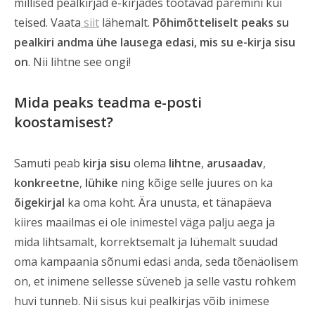
millised pealkirjad e-kirjades töötavad paremini kui
teised. Vaata
siit
lähemalt.
Põhimõtteliselt peaks su
pealkiri andma ühe lausega edasi, mis su e-kirja sisu
on
. Nii lihtne see ongi!
Mida peaks teadma e-posti
koostamisest?
Samuti peab
kirja sisu
olema
lihtne
,
arusaadav
,
konkreetne
,
lühike
ning kõige selle juures on ka
õigekirjal
ka oma koht. Ära unusta, et tänapäeva
kiires maailmas ei ole inimestel väga palju aega ja
mida lihtsamalt, korrektsemalt ja lühemalt suudad
oma kampaania sõnumi edasi anda, seda tõenäolisem
on, et inimene sellesse süveneb ja selle vastu rohkem
huvi tunneb. Nii sisus kui pealkirjas võib inimese