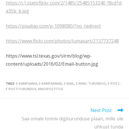
https://c1.staticflickr.com/2/1485/25485153240_f8cd1d
a35b_b.jpg
https://pixabay.com/p-1098080/?no_redirect
https://www.flickr.com/photos/lumaxart/2137737248
https://www.tsl.texas.gov/slrm/blog/wp-
content/uploads/2016/02/Email-button.jpg
TAGS
:
E-KAMPAANIA
,
E-KAMPAANIAD
,
E-MAIL
,
E-MAILI TURUNDUS
,
E-POST
,
E-POSTITURUNDUS
,
MASSPOSTITUS
Next Post
Saa omale toimiv digiturunduse plaan, mille üle
uhkust tunda