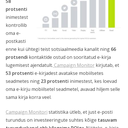
58
protsenti
inimestest
kontrollib
oma e-
postkasti
enne kui ühtegi teist sotsiaalmeedia kanalit ning
66
protsendi
kontaktide ostud on sooritatud e-kirja
lugemisest ajendatult.
Campaign Monitor
kirjutab, et
53 protsenti
e-kirjadest avatakse mobiilsetes
seadmetes ning
23 protsenti
inimestest, kes loevad
oma e-kirju mobiilsetel seadmetel, avavad hiljem selle
sama kirja korra veel.
Campaign Monitori
statistika ütleb, et just e-posti
turundus on investeeringute suhtes kõige
tasuvam