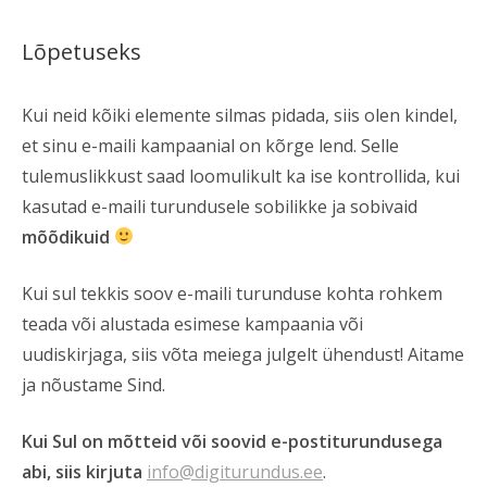
Lõpetuseks
Kui neid kõiki elemente silmas pidada, siis olen kindel,
et sinu e-maili kampaanial on kõrge lend. Selle
tulemuslikkust saad loomulikult ka ise kontrollida, kui
kasutad e-maili turundusele sobilikke ja sobivaid
mõõdikuid
Kui sul tekkis soov e-maili turunduse kohta rohkem
teada või alustada esimese kampaania või
uudiskirjaga, siis võta meiega julgelt ühendust! Aitame
ja nõustame Sind.
Kui Sul on mõtteid või soovid e-postiturundusega
abi, siis kirjuta
info@digiturundus.ee
.