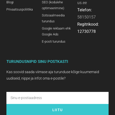
Blogi
SEO (kodulehe
us.ee
optimeerimine)
Privaatsuspoliitika
Telefon:
Sotsiaalmeedia
58150157
turundus
Regitrikood:
Google reklaam ehk
12730778
Google Ads
E-posti turundus
TURUNDUSNIPID SINU POSTKASTI
Kas soovid saada viimase aja turunduse kõige kuumemaid
uudiseid, nippe ja infot oma e-postile?
LIITU