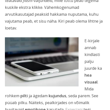
teatavaid
flash
i-väljundeid, mille tõttu peab tegema
kuskile ekstra klikke. Vähemkogenumad
arvutikasutajad peaksid hakkama nuputama, kuhu
vajutama peab, et sisu näha. Kiri peab olema lihtne ja
loetav.
E-kirjale
annab
kindlasti
palju
juurde ka
hea
visuaal
.
Mida
rohkem
pilti
ja ägedam
kujundus
, seda parem. See
püüab pilku. Näiteks, pealkirjades on võimalik
huvitavaid
emotikone
kasutada.
Experiani
tegi