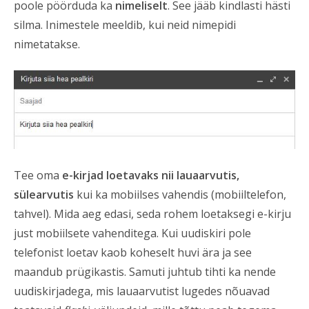
poole pöörduda ka
nimeliselt
. See jääb kindlasti hästi
silma. Inimestele meeldib, kui neid nimepidi
nimetatakse.
Tee oma
e-kirjad loetavaks nii lauaarvutis,
sülearvutis
kui ka mobiilses vahendis (mobiiltelefon,
tahvel). Mida aeg edasi, seda rohem loetaksegi e-kirju
just mobiilsete vahenditega. Kui uudiskiri pole
telefonist loetav kaob koheselt huvi ära ja see
maandub prügikastis. Samuti juhtub tihti ka nende
uudiskirjadega, mis lauaarvutist lugedes nõuavad