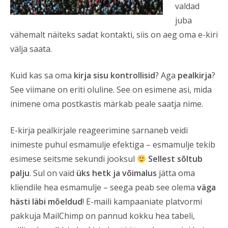
valdad
juba
vähemalt näiteks sadat kontakti, siis on aeg oma e-kiri
välja saata.
Kuid kas sa oma
kirja sisu kontrollisid
? Aga
pealkirja
?
See viimane on eriti oluline. See on esimene asi, mida
inimene oma postkastis märkab peale saatja nime.
E-kirja pealkirjale reageerimine sarnaneb veidi
inimeste puhul esmamulje efektiga – esmamulje tekib
esimese seitsme sekundi jooksul
Sellest sõltub
palju
. Sul on vaid
üks hetk ja võimalus
jätta oma
kliendile hea esmamulje – seega peab see olema
väga
hästi läbi mõeldud
! E-maili kampaaniate platvormi
pakkuja MailChimp on pannud kokku hea tabeli,