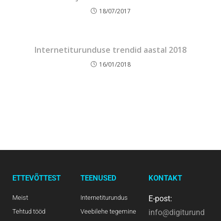
18/07/2017
Internetiturunduse trendid aastal 2018
16/01/2018
ETTEVÕTTEST
TEENUSED
KONTAKT
Meist
Internetiturundus
E-post:
Tehtud tööd
Veebilehe tegemine
info@digiturund