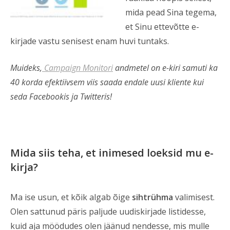
mida pead Sina tegema,
et Sinu ettevõtte e-
kirjade vastu senisest enam huvi tuntaks.
Muideks,
Campaign Monitori
andmetel on e-kiri samuti ka
40 korda efektiivsem viis saada endale uusi kliente kui
seda Facebookis ja Twitteris!
Mida siis teha, et inimesed loeksid mu e-
kirja?
Ma ise usun, et kõik algab õige
sihtrühma
valimisest.
Olen sattunud päris paljude uudiskirjade listidesse,
kuid aja möödudes olen jäänud nendesse, mis mulle