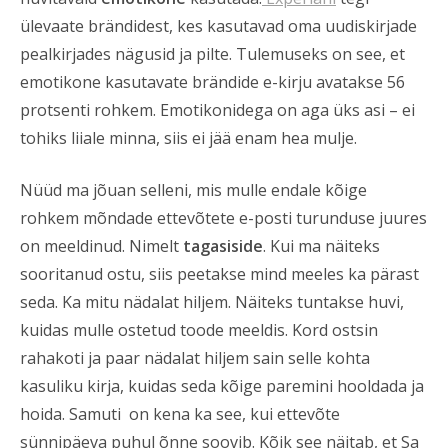
ülevaate brändidest, kes kasutavad oma uudiskirjade
pealkirjades nägusid ja pilte. Tulemuseks on see, et
emotikone kasutavate brändide e-kirju avatakse 56
protsenti rohkem. Emotikonidega on aga üks asi – ei
tohiks liiale minna, siis ei jää enam hea mulje.
Nüüd ma jõuan selleni, mis mulle endale kõige
rohkem mõndade ettevõtete e-posti turunduse juures
on meeldinud. Nimelt
tagasiside
. Kui ma näiteks
sooritanud ostu, siis peetakse mind meeles ka pärast
seda. Ka mitu nädalat hiljem. Näiteks tuntakse huvi,
kuidas mulle ostetud toode meeldis. Kord ostsin
rahakoti ja paar nädalat hiljem sain selle kohta
kasuliku kirja, kuidas seda kõige paremini hooldada ja
hoida. Samuti on kena ka see, kui ettevõte
sünnipäeva puhul õnne soovib. Kõik see näitab, et Sa