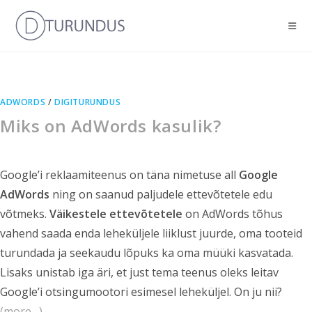
ADWORDS
/
DIGITURUNDUS
Miks on AdWords kasulik?
Google’i reklaamiteenus on täna nimetuse all
Google
AdWords
ning on saanud paljudele ettevõtetele edu
võtmeks.
Väikestele ettevõtetele
on AdWords tõhus
vahend saada enda leheküljele liiklust juurde, oma tooteid
turundada ja seekaudu lõpuks ka oma müüki kasvatada.
Lisaks unistab iga äri, et just tema teenus oleks leitav
Google’i otsingumootori esimesel leheküljel. On ju nii?
(more…)