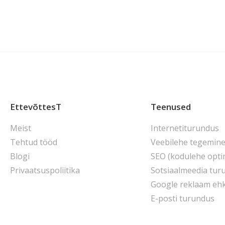
EttevõttesT
Teenused
Meist
Internetiturundus
Tehtud tööd
Veebilehe tegemin
Blogi
SEO (kodulehe opti
Privaatsuspoliitika
Sotsiaalmeedia tur
Google reklaam eh
E-posti turundus