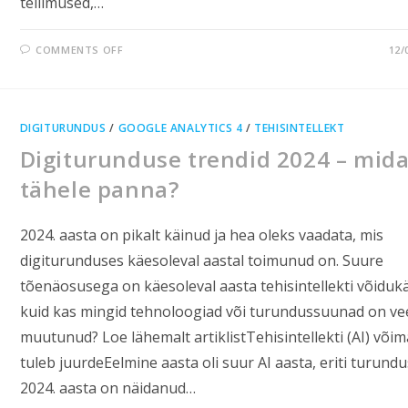
tellimused,…
COMMENTS OFF
12/
DIGITURUNDUS
/
GOOGLE ANALYTICS 4
/
TEHISINTELLEKT
Digiturunduse trendid 2024 – mid
tähele panna?
2024. aasta on pikalt käinud ja hea oleks vaadata, mis
digiturunduses käesoleval aastal toimunud on. Suure
tõenäosusega on käesoleval aasta tehisintellekti võidukä
kuid kas mingid tehnoloogiad või turundussuunad on ve
muutunud? Loe lähemalt artiklistTehisintellekti (AI) võim
tuleb juurdeEelmine aasta oli suur AI aasta, eriti turundu
2024. aasta on näidanud…