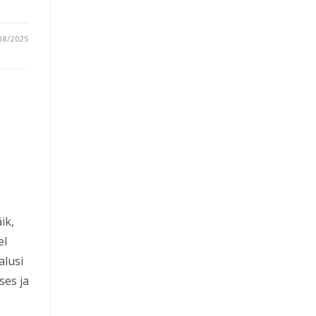
08/2025
a
ik,
el
alusi
ses ja