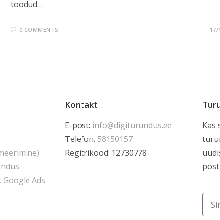
toodud…
0 COMMENTS
17/
Kontakt
Turu
E-post:
info@digiturundus.ee
Kas 
e
Telefon:
58150157
turu
meerimine)
Regitrikood: 12730778
uudi
undus
post
k Google Ads