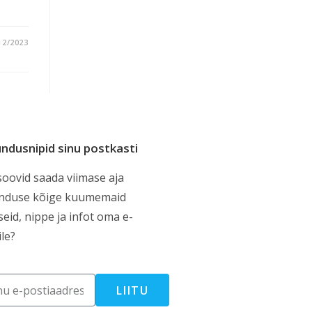
12/2023
ndusnipid sinu postkasti
soovid saada viimase aja
nduse kõige kuumemaid
seid, nippe ja infot oma e-
ile?
LIITU