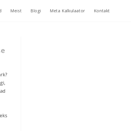
d
Meist
Blogi
Meta Kalkulaator
Kontakt
se
ärk?
gi,
vad
eks