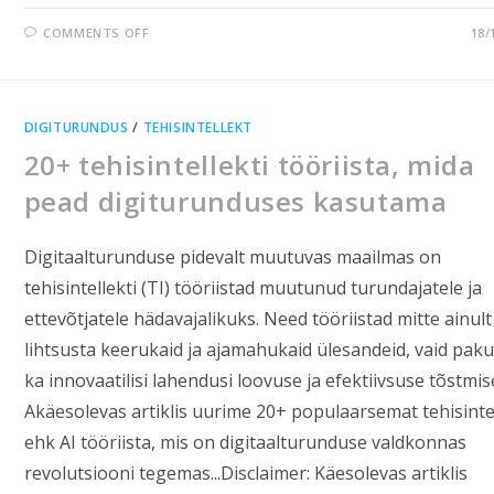
COMMENTS OFF
18/
DIGITURUNDUS
/
TEHISINTELLEKT
20+ tehisintellekti tööriista, mida
pead digiturunduses kasutama
Digitaalturunduse pidevalt muutuvas maailmas on
tehisintellekti (TI) tööriistad muutunud turundajatele ja
ettevõtjatele hädavajalikuks. Need tööriistad mitte ainult
lihtsusta keerukaid ja ajamahukaid ülesandeid, vaid pak
ka innovaatilisi lahendusi loovuse ja efektiivsuse tõstmis
Akäesolevas artiklis uurime 20+ populaarsemat tehisintel
ehk AI tööriista, mis on digitaalturunduse valdkonnas
revolutsiooni tegemas...Disclaimer: Käesolevas artiklis