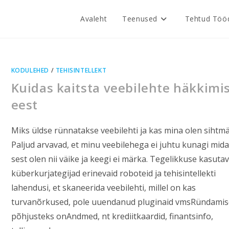
Avaleht
Teenused
Tehtud Töö
KODULEHED
/
TEHISINTELLEKT
Kuidas kaitsta veebilehte häkkimi
eest
Miks üldse rünnatakse veebilehti ja kas mina olen sihtm
Paljud arvavad, et minu veebilehega ei juhtu kunagi mida
sest olen nii väike ja keegi ei märka. Tegelikkuse kasuta
küberkurjategijad erinevaid roboteid ja tehisintellekti
lahendusi, et skaneerida veebilehti, millel on kas
turvanõrkused, pole uuendanud pluginaid vmsRündamis
põhjusteks onAndmed, nt krediitkaardid, finantsinfo,