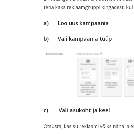
teha kaks reklaamgruppi kingadest, kui 
a) Loo uus kampaania
b) Vali kampaania tüüp
c) Vali asukoht ja keel
Otsusta, kas su reklaami võiks näha lai