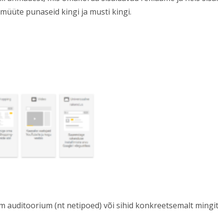
müüte punaseid kingi ja musti kingi.
em auditoorium (nt netipoed) või sihid konkreetsemalt mingit