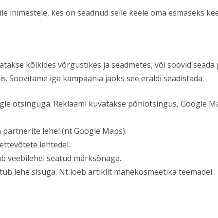
eile inimestele, kes on seadnud selle keele oma esmaseks kee
atakse kõikides võrgustikes ja seadmetes, või soovid seada p
is. Soovitame iga kampaania jaoks see eraldi seadistada.
gle otsinguga. Reklaami kuvatakse põhiotsingus, Google Map
 partnerite lehel (nt Google Maps).
ttevõtete lehtedel.
b veebilehel seatud märksõnaga.
ub lehe sisuga. Nt loeb artiklit mahekosmeetika teemadel.