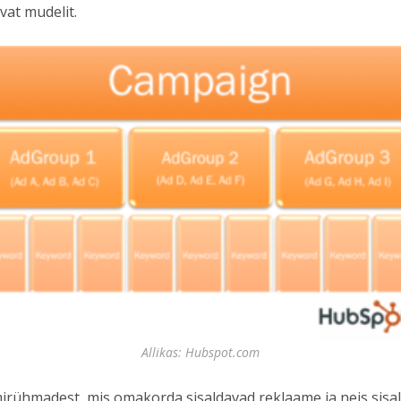
vat mudelit.
Allikas: Hubspot.com
irühmadest, mis omakorda sisaldavad reklaame ja neis sisa