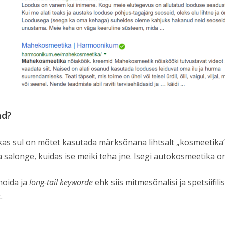
ad?
 kas sul on mõtet kasutada märksõnana lihtsalt „kosmeetika“
salonge, kuidas ise meiki teha jne. Isegi autokosmeetika on
hoida ja
long-tail keyworde
ehk siis mitmesõnalisi ja spetsiifi
.