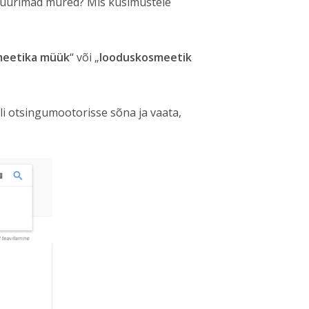
 suurimad mured? Mis küsimustele
eetika müük
“ või „
looduskosmeetik
gli otsingumootorisse sõna ja vaata,