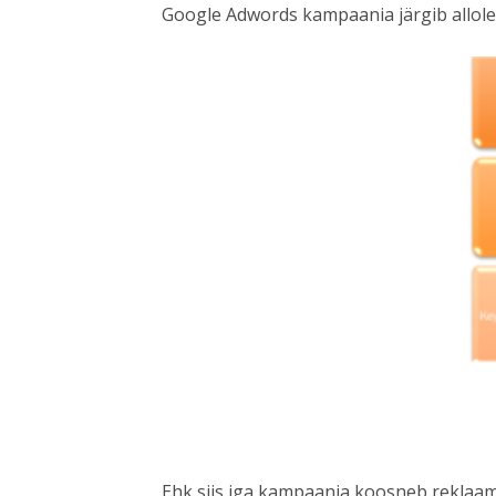
Google Adwords kampaania järgib allole
Ehk siis iga kampaania koosneb reklaam