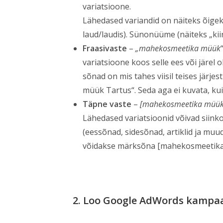
variatsioone.
Lähedased variandid on näiteks õigek
laud/laudis). Sünonüüme (näiteks „kiir
Fraasivaste
–
„mahekosmeetika müük
variatsioone koos selle ees või järel o
sõnad on mis tahes viisil teises järj
müük Tartus“. Seda aga ei kuvata, k
Täpne vaste
–
[mahekosmeetika müük
Lähedased variatsioonid võivad siink
(eessõnad, sidesõnad, artiklid ja mu
võidakse märksõna [mahekosmeetika 
2. Loo Google AdWords kampa