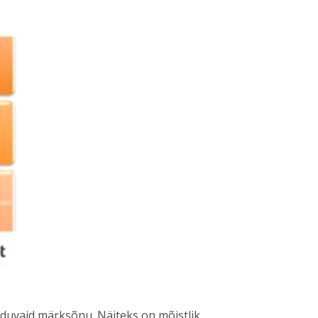
lduvaid märksõnu. Näiteks on mõistlik