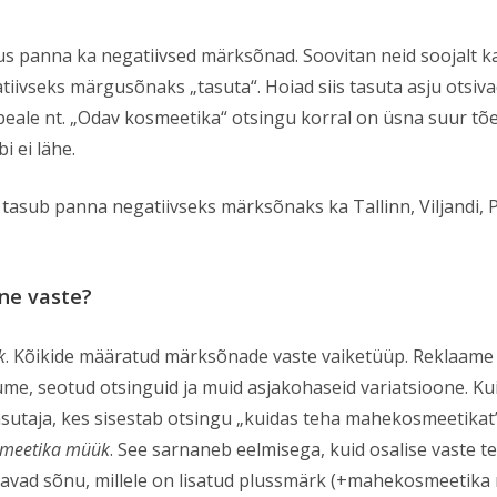
s panna ka negatiivsed märksõnad. Soovitan neid soojalt ka
gatiivseks märgusõnaks „tasuta“. Hoiad siis tasuta asju ots
eale nt. „Odav kosmeetika“ otsingu korral on üsna suur tõe
i ei lähe.
 tasub panna negatiivseks märksõnaks ka Tallinn, Viljandi, Pär
ine vaste?
k
. Kõikide määratud märksõnade vaste vaiketüüp. Reklaame 
üüme, seotud otsinguid ja muid asjakohaseid variatsioone.
sutaja, kes sisestab otsingu „kuidas teha mahekosmeetikat”
meetika müük
. See sarnaneb eelmisega, kuid osalise vaste t
ldavad sõnu, millele on lisatud plussmärk (+mahekosmeetika