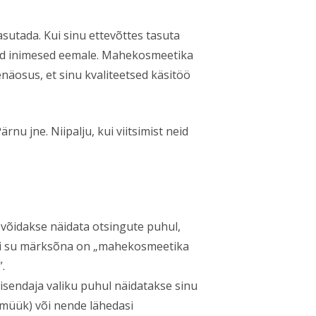
sutada. Kui sinu ettevõttes tasuta
ivad inimesed eemale. Mahekosmeetika
näosus, et sinu kvaliteetsed käsitöö
nu jne. Niipalju, kui viitsimist neid
võidakse näidata otsingute puhul,
 Kui su märksõna on „mahekosmeetika
.
eisendaja valiku puhul näidatakse sinu
 müük) või nende lähedasi