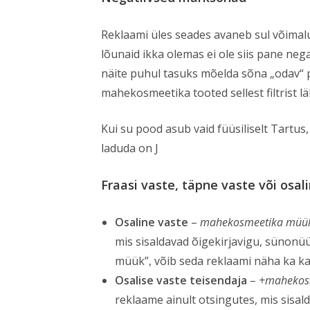
Reklaami üles seades avaneb sul võimalu
lõunaid ikka olemas ei ole siis pane ne
näite puhul tasuks mõelda sõna „odav“ p
mahekosmeetika tooted sellest filtrist läb
Kui su pood asub vaid füüsiliselt Tartus,
laduda on J
Fraasi vaste, täpne vaste või osal
Osaline vaste
–
mahekosmeetika müü
mis sisaldavad õigekirjavigu, sünon
müük”, võib seda reklaami näha ka ka
Osalise vaste teisendaja
–
+mahekos
reklaame ainult otsingutes, mis sisa