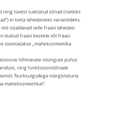
 ning tüvest tuletatud sõnad (näiteks
ad”) ei loeta lähedasteks variantideks.
mis sisaldavad selle fraasi lähedasi
n lisatud fraasi keskele või fraasi
gusse sisestatakse „mahekosmeetika
iatsioone hõlmavate otsingute puhul.
hendust, ning funktsioonisõnade
aldamist. Nurksulgudega märgistatuna
üa mahekosmeetikat”.