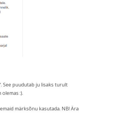
. See puudutab ju lisaks turult
 olemas :).
lisemaid märksõnu kasutada. NB! Ära