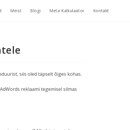
d
Meist
Blogi
Meta Kalkulaator
Kontakt
tele
uurist, siis oled täpselt õiges kohas.
gle AdWords reklaami tegemisel silmas