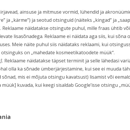
irjavead, ainsuse ja mitmuse vormid, lühendid ja akronüümid
e” ja „kärme”) ja seotud otsinguid (näiteks „kingad” ja „saap
“. Reklaame näidatakse otsingute puhul, mille fraas ühtib või 
levate lisasõnadega. Reklaame ei näidata aga siis, kui sõna o
estuses. Meie näite puhul siis näidataks reklaami, kui otsin
ui otsinguks on „mahedate kosmeetikatoodete müük“.
].
Reklaame näidatakse täpset terminit ja selle lähedasi var
ohal olla ka sõnade ümberjärjestamine, kui see ei muuda tä
ud sõnad, mis ei mõjuta otsingu kavatsust) lisamist või eem
müük] kuvada, kui keegi sisaldab Google’isse otsingu „mü
ania