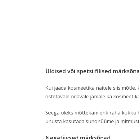
Üldised või spetsiifilised märksõn
Kui jääda kosmeetika näitele siis mõtle,
ostetavale odavale jamale ka kosmeetika 
Seega oleks mõttekam ehk raha kokku 
unusta kasutada sünonüüme ja mitmust
Negatiivsed märksõnad