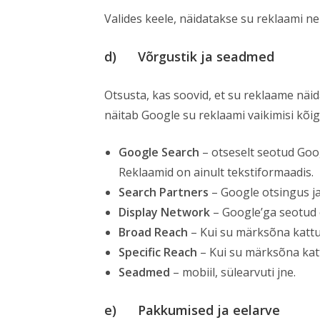
Valides keele, näidatakse su reklaami n
d) Võrgustik ja seadmed
Otsusta, kas soovid, et su reklaame näid
näitab Google su reklaami vaikimisi kõig
Google Search
– otseselt seotud Goo
Reklaamid on ainult tekstiformaadis.
Search Partners
– Google otsingus ja
Display Network
– Google’ga seotud e
Broad Reach
– Kui su märksõna kattu
Specific Reach
– Kui su märksõna katt
Seadmed
– mobiil, sülearvuti jne.
e) Pakkumised ja eelarve