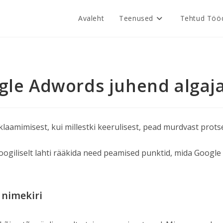
Avaleht
Teenused
Tehtud Töö
gle Adwords juhend algaja
aamimisest, kui millestki keerulisest, pead murdvast protsed
ja loogiliselt lahti rääkida need peamised punktid, mida Goo
 nimekiri