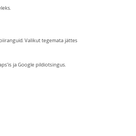
leks.
iiranguid. Valikut tegemata jättes
s’is ja Google pildiotsingus.