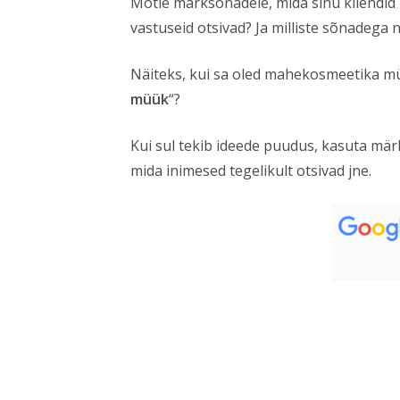
Mõtle märksõnadele, mida sinu kliendid
vastuseid otsivad? Ja milliste sõnadega 
Näiteks, kui sa oled mahekosmeetika müü
müük
“?
Kui sul tekib ideede puudus, kasuta mä
mida inimesed tegelikult otsivad jne.