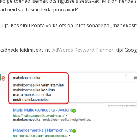
 kõige tõenäolisemalt otsingusse sisestavad. Mis on nende
nad neid vastuseid leida proovivad?
ja. Kas sinu kohta võiks otsida infot sõnadega „
mahekosm
rksõnade leidmiseks nt
AdWords Keyword Planner
, tipi Goo